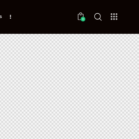
s
0
0