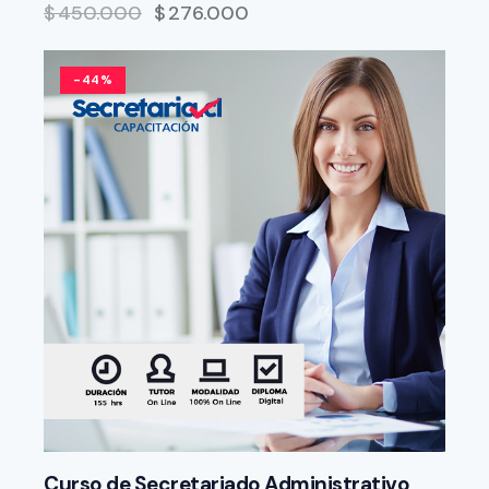
$
450.000
$
276.000
-44%
Curso de Secretariado Administrativo