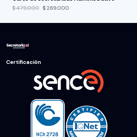
$
479.000
$
269.000
Certificación